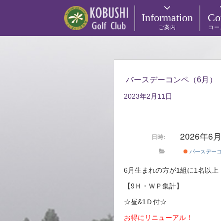
Information
Co
ご案内
コー
バースデーコンペ（6月）
2023年2月11日
2026年6
日時:
バースデー
6月生まれの方が1組に1名以上
【9Ｈ・ＷＰ集計】
☆昼&1Ｄ付☆
お得にリニューアル！