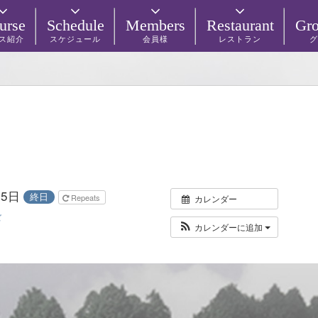
urse
Schedule
Members
Restaurant
Gro
ス紹介
スケジュール
会員様
レストラン
グ
月5日
終日
Repeats
カレンダー
ズ
カレンダーに追加