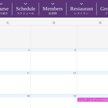
urse
Schedule
Members
Restaurant
Gro
ス紹介
スケジュール
会員様
レストラン
グ
火
水
木
4
5
11
12
18
19
シニア・レディースCU