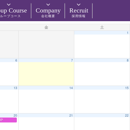
up Course
Company
Recruit
ループコース
会社概要
採用情報
金
土
1
6
7
8
13
14
15
20
21
22
P