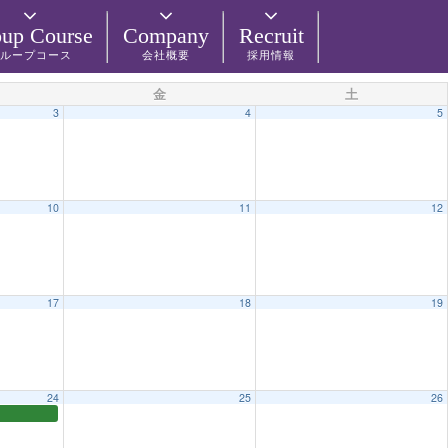
up Course
Company
Recruit
ループコース
会社概要
採用情報
金
土
3
4
5
10
11
12
17
18
19
24
25
26