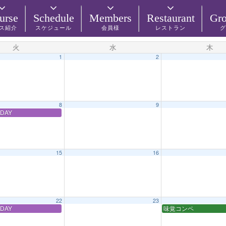
urse
Schedule
Members
Restaurant
Gro
ス紹介
スケジュール
会員様
レストラン
グ
火
水
木
1
2
8
9
DAY
15
16
22
23
DAY
味覚コンペ