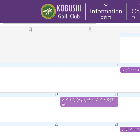
カテゴリー
Information
Co
ご案内
コー
4月 2025
2024
3月
5月
2026
日
月
6
7
レディース
13
14
メイトなかよし会～メイト競技
会～
20
21
レディース