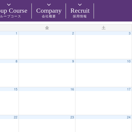
up Course
Company
Recruit
ループコース
会社概要
採用情報
金
土
1
2
3
8
9
10
15
16
17
22
23
24