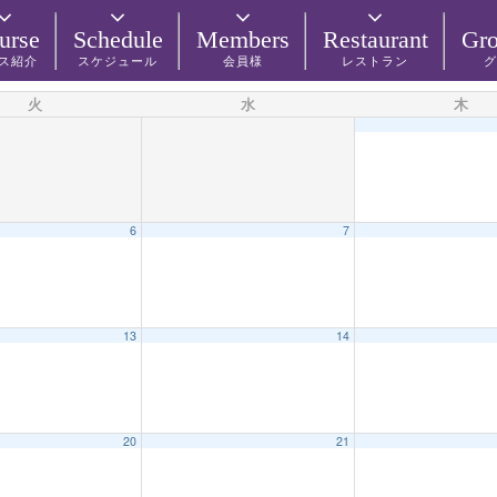
urse
Schedule
Members
Restaurant
Gro
ス紹介
スケジュール
会員様
レストラン
グ
火
水
木
6
7
13
14
20
21