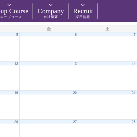
up Course
Company
Recruit
ループコース
会社概要
採用情報
金
土
5
6
7
12
13
14
19
20
21
26
27
28