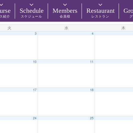
urse
Schedule
Members
Restaurant
Gro
ス紹介
スケジュール
会員様
レストラン
グ
火
水
木
3
4
10
11
17
18
24
25