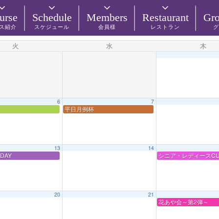
urse
Schedule
Members
Restaurant
Gro
ス紹介
スケジュール
会員様
レストラン
グ
火
水
木
6
7
平日月例杯
13
14
DAY
シニア・レディースCU
20
21
花あや会～第2弾～