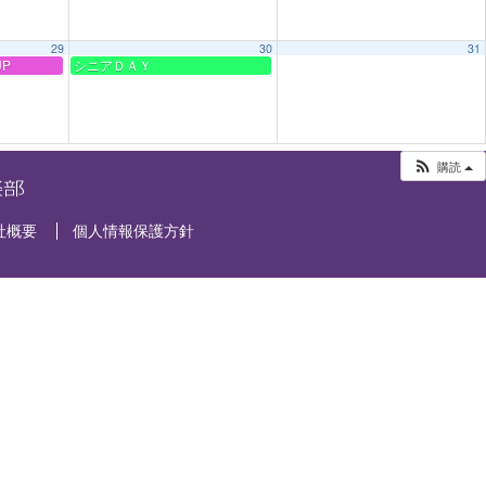
29
30
31
P
シニアＤＡＹ
購読
社概要
個人情報保護方針