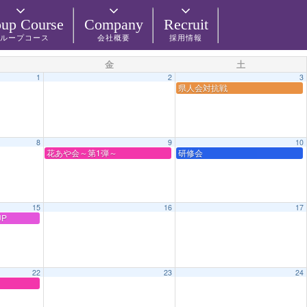
up Course
Company
Recruit
ループコース
会社概要
採用情報
金
土
1
2
3
県人会対抗戦
8
9
10
花あや会～第1弾～
研修会
15
16
17
P
22
23
24