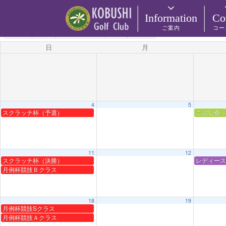
カテゴリー
Information
Co
ご案内
コー
5月 2025
2024
4月
6月
2026
日
月
4
5
スクラッチ杯（予選）
こぶし会
11
12
スクラッチ杯（決勝）
レディース
月例杯競技Ｂクラス
18
19
月例杯競技Sクラス
月例杯競技Ａクラス