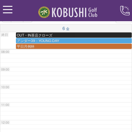
カテゴリー
06:00
6
金
07:00
終日
OUT・IN茶店クローズ
アンダー39：YOUNG DAY
平日月例杯
08:00
09:00
10:00
11:00
12:00